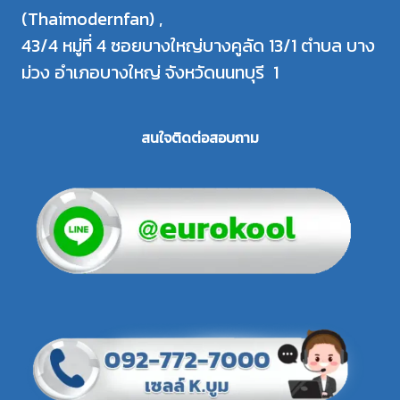
(Thaimodernfan) ,
43/4 หมู่ที่ 4 ซอยบางใหญ่บางคูลัด 13/1 ตำบล บาง
ม่วง อำเภอบางใหญ่ จังหวัดนนทบุรี 1
สนใจติดต่อสอบถาม