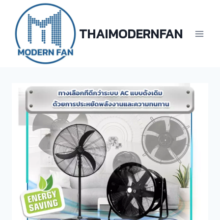
Skip
to
content
THAIMODERNFAN