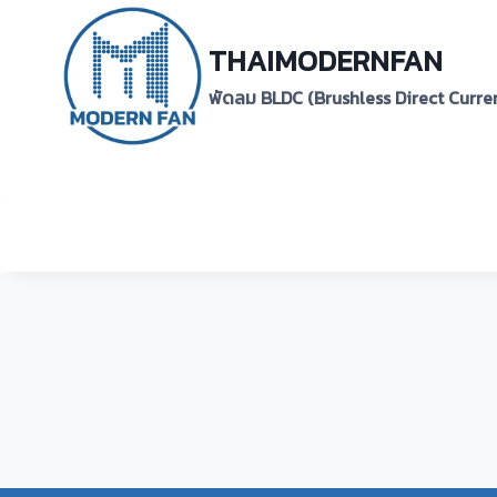
Skip
to
THAIMODERNFAN
content
พัดลม BLDC (Brushless Direct Curre