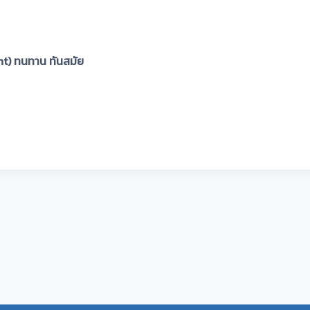
nt) ทนทาน ทันสมัย